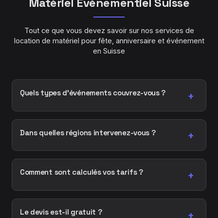
Matériel Événementiel Suisse
Tout ce que vous devez savoir sur nos services de
location de matériel pour fête, anniversaire et événement
en Suisse
Quels types d'événements couvrez-vous ?
+
Nous couvrons tous types d'événements : mariages,
anniversaires, concerts, conférences, événements
Dans quelles régions intervenez-vous ?
+
corporatifs, festivals, soirées privées et événements
publics en Suisse.
Nous intervenons dans toute la Suisse, avec une
couverture particulière des cantons de Vaud,
Comment sont calculés vos tarifs ?
+
Genève, Valais, Fribourg et Neuchâtel.
Nos tarifs varient selon le type et la quantité de
matériel loué, la durée de location et la distance de
Le devis est-il gratuit ?
+
livraison. Pour une fête d'anniversaire basique,