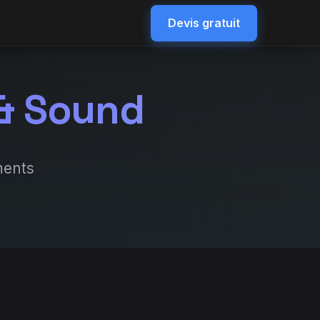
Devis gratuit
 & Sound
ments