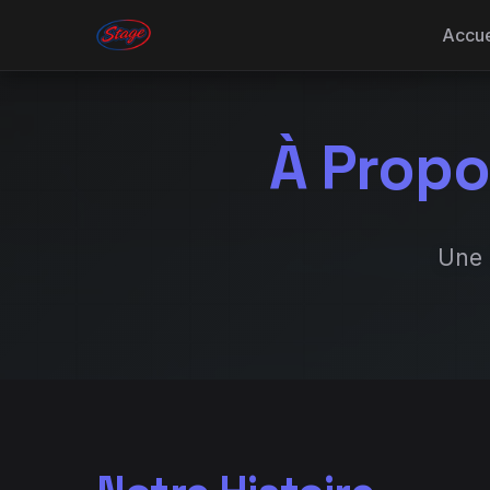
Accue
À Propo
Une 